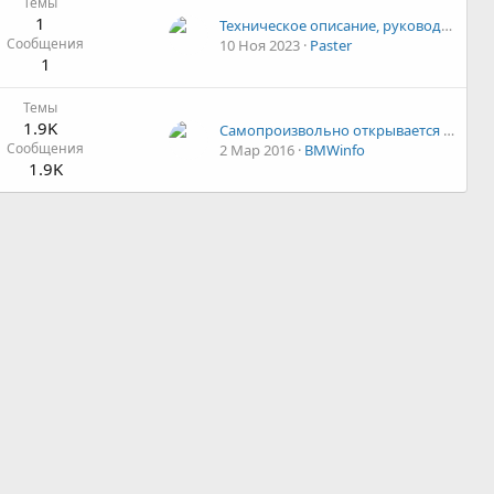
Темы
1
Техническое описание, руководство по монтажу, эксплуатации и техническому обслуживанию EBERSPACHER-Hydronic-B5WS-D5WS-B4WS-D4WS
Сообщения
10 Ноя 2023
Paster
1
Темы
1.9K
Самопроизвольно открывается заднее стекло
Сообщения
2 Мар 2016
BMWinfo
1.9K