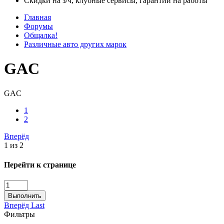
Скидки на з/ч, клубные сервисы, гарантии на работы
Главная
Форумы
Общалка!
Различные авто других марок
GAC
GAC
1
2
Вперёд
1 из 2
Перейти к странице
Выполнить
Вперёд
Last
Фильтры