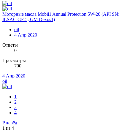
Моторные масла
Mobil1 Annual Protection 5W-20 (API SN;
ILSAC GF-5; GM Dexos1)
oil
4 Апр 2020
Ответы
0
Просмотры
700
4 Апр 2020
oil
1
2
3
4
Вперёд
1 из 4