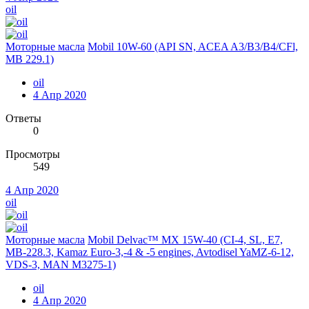
oil
Моторные масла
Mobil 10W-60 (API SN, ACEA A3/B3/B4/CFl,
MB 229.1)
oil
4 Апр 2020
Ответы
0
Просмотры
549
4 Апр 2020
oil
Моторные масла
Mobil Delvac™ MX 15W-40 (CI-4, SL, E7,
MB-228.3, Kamaz Euro-3,-4 & -5 engines, Avtodisel YaMZ-6-12,
VDS-3, MAN M3275-1)
oil
4 Апр 2020