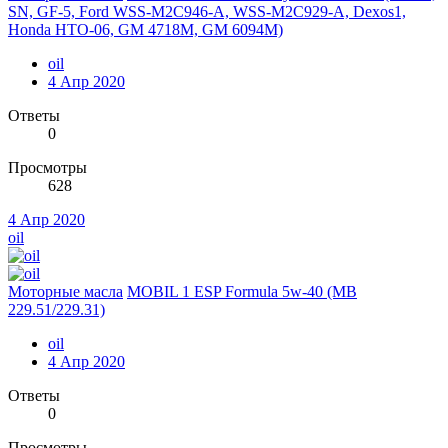
SN, GF-5, Ford WSS-M2C946-A, WSS-M2C929-A, Dexos1,
Honda HTO-06, GM 4718M, GM 6094M)
oil
4 Апр 2020
Ответы
0
Просмотры
628
4 Апр 2020
oil
Моторные масла
MOBIL 1 ESP Formula 5w-40 (MB
229.51/229.31)
oil
4 Апр 2020
Ответы
0
Просмотры