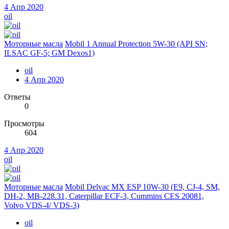
4 Апр 2020
oil
Моторные масла
Mobil 1 Annual Protection 5W-30 (API SN;
ILSAC GF-5; GM Dexos1)
oil
4 Апр 2020
Ответы
0
Просмотры
604
4 Апр 2020
oil
Моторные масла
Mobil Delvac MX ESP 10W-30 (E9, CJ-4, SM,
DH-2, MB-228.31, Caterpillar ECF-3, Cummins CES 20081,
Volvo VDS-4/ VDS-3)
oil