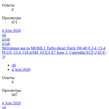
Ответы
0
Просмотры
671
4 Апр 2020
oil
Моторные масла
MOBIL1 Turbo diesel Truck 5W-40 (CJ-4, CI-4
PLUS, CI-4, CH-4/SM, ACEA E7 Issue 2, Caterpillar ECF-2,ECF-
3)
oil
4 Апр 2020
Ответы
0
Просмотры
687
4 Апр 2020
oil