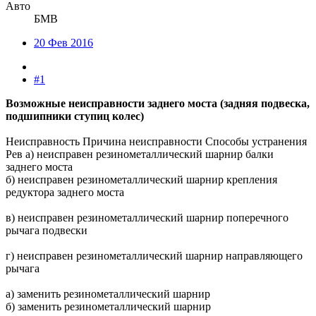
Авто
БМВ
20 Фев 2016
#1
Возможные неисправности заднего моста (задняя подвеска,
подшипники ступиц колес)
Неисправность Причина неисправности Способы устранения
Рев а) неисправен резинометаллический шарнир балки
заднего моста
б) неисправен резинометаллический шарнир крепления
редуктора заднего моста
в) неисправен резинометаллический шарнир поперечного
рычага подвески
г) неисправен резинометаллический шарнир направляющего
рычага
а) заменить резинометаллический шарнир
б) заменить резинометаллический шарнир