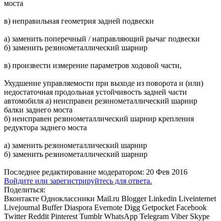
моста
в) неправильная геометрия задней подвески
а) заменить поперечный / направляющий рычаг подвески
б) заменить резинометаллический шарнир
в) произвести измерение параметров ходовой части,
Ухудшение управляемости при выходе из поворота и (или)
недостаточная продольная устойчивость задней части
автомобиля а) неисправен резинометаллический шарнир
балки заднего моста
б) неисправен резинометаллический шарнир крепления
редуктора заднего моста
а) заменить резинометаллический шарнир
б) заменить резинометаллический шарнир
Последнее редактирование модератором:
20 Фев 2016
Войдите или зарегистрируйтесь для ответа.
Поделиться:
Вконтакте
Одноклассники
Mail.ru
Blogger
Linkedin
Liveinternet
Livejournal
Buffer
Diaspora
Evernote
Digg
Getpocket
Facebook
Twitter
Reddit
Pinterest
Tumblr
WhatsApp
Telegram
Viber
Skype