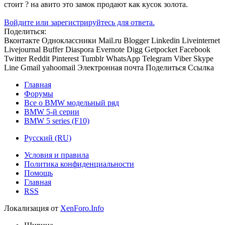
стоит ? на авито это замок продают как кусок золота.
Войдите или зарегистрируйтесь для ответа.
Поделиться:
Вконтакте
Одноклассники
Mail.ru
Blogger
Linkedin
Liveinternet
Livejournal
Buffer
Diaspora
Evernote
Digg
Getpocket
Facebook
Twitter
Reddit
Pinterest
Tumblr
WhatsApp
Telegram
Viber
Skype
Line
Gmail
yahoomail
Электронная почта
Поделиться
Ссылка
Главная
Форумы
Все о BMW модельный ряд
BMW 5-й серии
BMW 5 series (F10)
Русский (RU)
Условия и правила
Политика конфиденциальности
Помощь
Главная
RSS
Локализация от
XenForo.Info