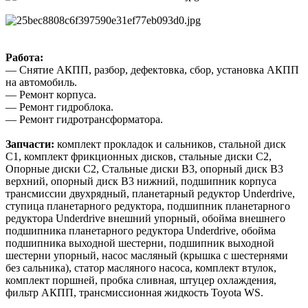
Работа:
— Снятие АКПП, разбор, дефектовка, сбор, установка АКПП
на автомобиль.
— Ремонт корпуса.
— Ремонт гидроблока.
— Ремонт гидротрансформатора.
Запчасти:
комплект прокладок и сальников, стальной диск
С1, комплект фрикционных дисков, стальные диски С2,
Опорные диски С2, Стальные диски B3, опорный диск В3
верхний, опорный диск В3 нижний, подшипник корпуса
трансмиссии двухрядный, планетарный редуктор Underdrive,
ступица планетарного редуктора, подшипник планетарного
редуктора Underdrive внешний упорный, обойма внешнего
подшипника планетарного редуктора Underdrive, обойма
подшипника выходной шестерни, подшипник выходной
шестерни упорный, насос масляный (крышка с шестернями
без сальника), статор масляного насоса, комплект втулок,
комплект поршней, пробка сливная, штуцер охлаждения,
фильтр АКПП, трансмиссионная жидкость Toyota WS.