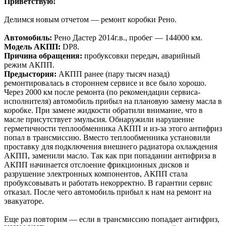
Приветствую!
Делимся новым отчетом — ремонт коробки Рено.
Автомобиль:
Рено Дастер 2014г.в., пробег — 144000 км.
Модель АКПП:
DP8.
Причина обращения:
пробуксовки передач, аварийный
режим АКПП.
Предыстория:
АКПП ранее (пару тысяч назад)
ремонтировалась в стороннем сервисе и все было хорошо.
Через 2000 км после ремонта (по рекомендации сервиса-
исполнителя) автомобиль прибыл на плановую замену масла в
коробке. При замене жидкости обратили внимание, что в
масле присутствует эмульсия. Обнаружили нарушение
герметичности теплообменника АКПП и из-за этого антифриз
попал в трансмиссию. Вместо теплообменника установили
проставку для подключения внешнего радиатора охлаждения
АКПП, заменили масло. Так как при попадании антифриза в
АКПП начинается отслоение фрикционных дисков и
разрушение электронных компонентов, АКПП стала
пробуксовывать и работать некорректно. В гарантии сервис
отказал. После чего автомобиль прибыл к нам на ремонт на
эвакуаторе.
Еще раз повторим — если в трансмиссию попадает антифриз,