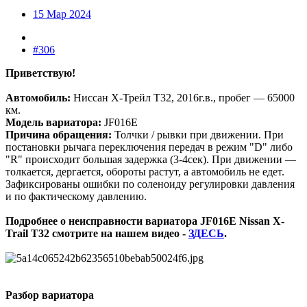
15 Мар 2024
#306
Приветствую!
Автомобиль:
Ниссан Х-Трейл Т32, 2016г.в., пробег — 65000
км.
Модель вариатора:
JF016E
Причина обращения:
Толчки / рывки при движении. При
постановки рычага переключения передач в режим "D" либо
"R" происходит большая задержка (3-4сек). При движении —
толкается, дергается, обороты растут, а автомобиль не едет.
Зафиксированы ошибки по соленоиду регулировки давления
и по фактическому давлению.
Подробнее о неисправности вариатора JF016E Nissan X-
Trail T32 смотрите на нашем видео -
ЗДЕСЬ
.
Разбор вариатора