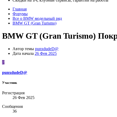
Скидки на з/ч, клубные сервисы, гарантии на работы
Главная
Форумы
Все о BMW модельный ряд
BMW GT (Gran Turismo)
BMW GT (Gran Turismo)
Покр
Автор темы
punxdudeD@
Дата начала
26 Фев 2025
P
punxdudeD@
Участник
Регистрация
26 Фев 2025
Сообщения
36