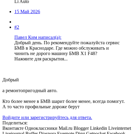
Li Auto
15 Май 2026
#2
Павел Ким написал(а):
Добрый день. По рекомендуйте пожалуйста сервис
БМВ в Краснодаре. Где можно обслуживать и
чинить не дорого машину БМВ Х1 F48?
Нажмите для раскрытия...
Добрый
а ремонтопригодный авто.
Кто более менее в БМВ шарит более менее, всегда помогут.
А то часто профильные дороже берут
Войдите или зарегистрируйтесь для ответа.
Поделиться:
Вконтакте
Одноклассники
Mail.ru
Blogger
Linkedin
Liveinternet
Livejournal
Buffer
Diaspora
Evernote
Digg
Getpocket
Facebook