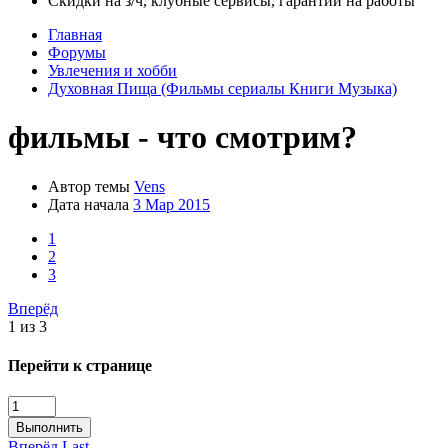
Скидки на з/ч, клубные сервисы, гарантии на работы
Главная
Форумы
Увлечения и хобби
Духовная Пища (Фильмы сериалы Книги Музыка)
фильмы - что смотрим?
Автор темы
Vens
Дата начала
3 Мар 2015
1
2
3
Вперёд
1 из 3
Перейти к странице
Выполнить
Вперёд
Last