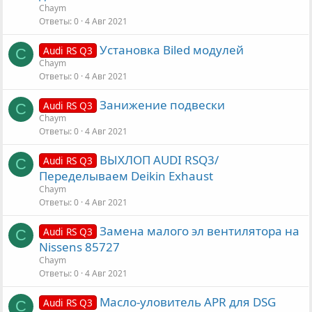
Chaym
Ответы
0
4 Авг 2021
Установка Biled модулей
Audi RS Q3
C
Chaym
Ответы
0
4 Авг 2021
Занижение подвески
Audi RS Q3
C
Chaym
Ответы
0
4 Авг 2021
ВЫХЛОП AUDI RSQ3/
Audi RS Q3
C
Переделываем Deikin Exhaust
Chaym
Ответы
0
4 Авг 2021
Замена малого эл вентилятора на
Audi RS Q3
C
Nissens 85727
Chaym
Ответы
0
4 Авг 2021
Масло-уловитель APR для DSG
Audi RS Q3
C