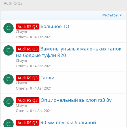
Audi RS Q3
Фильтры
Большое ТО
Audi RS Q3
C
Chaym
Ответы
0
4 Авг 2021
Замены унылых маленьких тапок
Audi RS Q3
C
на бодрые туфли R20
Chaym
Ответы
0
4 Авг 2021
Тапки
Audi RS Q3
C
Chaym
Ответы
0
4 Авг 2021
Опциональный выхлоп rs3 8v
Audi RS Q3
C
Chaym
Ответы
0
4 Авг 2021
90 мм впуск и большой
Audi RS Q3
C