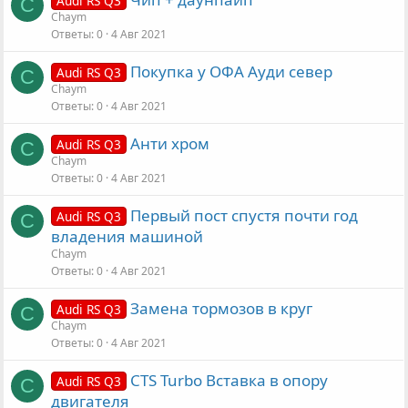
Audi RS Q3
C
Chaym
Ответы
0
4 Авг 2021
Покупка у ОФА Ауди север
Audi RS Q3
C
Chaym
Ответы
0
4 Авг 2021
Анти хром
Audi RS Q3
C
Chaym
Ответы
0
4 Авг 2021
Первый пост спустя почти год
Audi RS Q3
C
владения машиной
Chaym
Ответы
0
4 Авг 2021
Замена тормозов в круг
Audi RS Q3
C
Chaym
Ответы
0
4 Авг 2021
CTS Turbo Вставка в опору
Audi RS Q3
C
двигателя