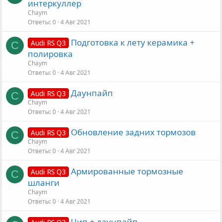
интеркуллер
Chaym
Ответы
0
4 Авг 2021
Подготовка к лету керамика +
Audi RS Q3
C
полировка
Chaym
Ответы
0
4 Авг 2021
Даунпайп
Audi RS Q3
C
Chaym
Ответы
0
4 Авг 2021
Обновление задних тормозов
Audi RS Q3
C
Chaym
Ответы
0
4 Авг 2021
Армированные тормозные
Audi RS Q3
C
шланги
Chaym
Ответы
0
4 Авг 2021
Чип + даунпайп