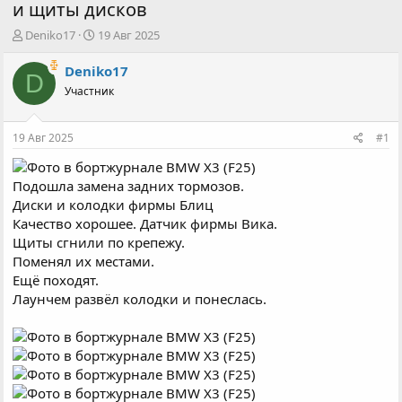
и щиты дисков
А
Д
Deniko17
19 Авг 2025
в
а
т
т
Deniko17
D
о
а
Участник
р
н
т
а
е
ч
19 Авг 2025
#1
м
а
ы
л
а
Подошла замена задних тормозов.
Диски и колодки фирмы Блиц
Качество хорошее. Датчик фирмы Вика.
Щиты сгнили по крепежу.
Поменял их местами.
Ещё походят.
Лаунчем развёл колодки и понеслась.